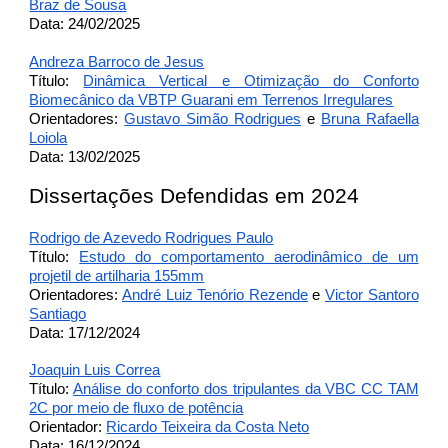
Braz de Sousa
Data: 24/02/2025
Andreza Barroco de Jesus
Título:
Dinâmica Vertical e Otimização do Conforto
Biomecânico da VBTP Guarani em Terrenos Irregulares
Orientadores:
Gustavo Simão Rodrigues
e
Bruna Rafaella
Loiola
Data: 13/02/2025
Dissertações Defendidas em 2024
Rodrigo de Azevedo Rodrigues Paulo
Título:
Estudo do comportamento aerodinâmico de um
projetil de artilharia 155mm
Orientadores:
André Luiz Tenório Rezende
e
Victor Santoro
Santiago
Data: 17/12/2024
Joaquin Luis Correa
Título:
Análise do conforto dos tripulantes da VBC CC TAM
2C por meio de fluxo de potência
Orientador:
Ricardo Teixeira da Costa Neto
Data: 16/12/2024