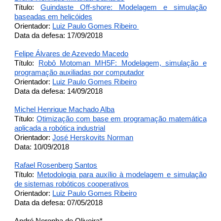
Título:
Guindaste Off-shore: Modelagem e simulação
baseadas em helicóides
Orientador:
Luiz Paulo Gomes Ribeiro
Data da defesa: 17/09/2018
Felipe Álvares de Azevedo Macedo
Título:
Robô Motoman MH5F: Modelagem, simulação e
programação auxiliadas por computador
Orientador:
Luiz Paulo Gomes Ribeiro
Data da defesa: 14/09/2018
Michel Henrique Machado Alba
Título:
Otimização com base em programação matemática
aplicada a robótica industrial
Orientador:
José Herskovits Norman
Data: 10/09/2018
Rafael Rosenberg Santos
Título:
Metodologia para auxílio à modelagem e simulação
de sistemas robóticos cooperativos
Orientador:
Luiz Paulo Gomes Ribeiro
Data da defesa: 07/05/2018