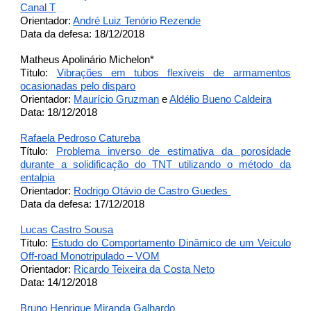
Canal T
Orientador:
André Luiz Tenório Rezende
Data da defesa: 18/12/2018
Matheus Apolinário Michelon*
Título:
Vibrações em tubos flexíveis de armamentos
ocasionadas pelo disparo
Orientador:
Maurício Gruzman
e
Aldélio Bueno Caldeira
Data: 18/12/2018
Rafaela Pedroso Catureba
Título:
Problema inverso de estimativa da porosidade
durante a solidificação do TNT utilizando o método da
entalpia
Orientador:
Rodrigo Otávio de Castro Guedes
Data da defesa: 17/12/2018
Lucas Castro Sousa
Título:
Estudo do Comportamento Dinâmico de um Veículo
Off-road Monotripulado – VOM
Orientador:
Ricardo Teixeira da Costa Neto
Data: 14/12/2018
Bruno Henrique Miranda Galhardo