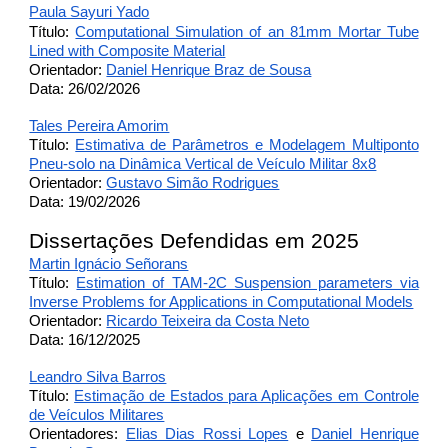
Paula Sayuri Yado
Título:
Computational Simulation of an 81mm Mortar Tube
Lined with Composite Material
Orientador:
Daniel Henrique Braz de Sousa
Data: 26/02/2026
Tales Pereira Amorim
Título:
Estimativa de Parâmetros e Modelagem Multiponto
Pneu-solo na Dinâmica Vertical de Veículo Militar 8x8
Orientador:
Gustavo Simão Rodrigues
Data: 19/02/2026
Dissertações Defendidas em 2025
Martin Ignácio Señorans
Título:
Estimation of TAM-2C Suspension parameters via
Inverse Problems for Applications in Computational Models
Orientador:
Ricardo Teixeira da Costa Neto
Data: 16/12/2025
Leandro Silva Barros
Título:
Estimação de Estados para Aplicações em Controle
de Veículos Militares
Orientadores:
Elias Dias Rossi Lopes
e
Daniel Henrique