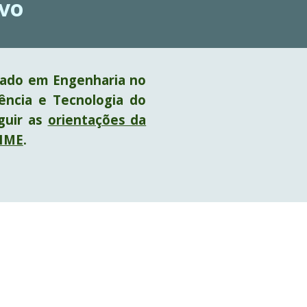
ivo
rado em Engenharia no
ência e Tecnologia do
eguir as
orientações da
 IME
.