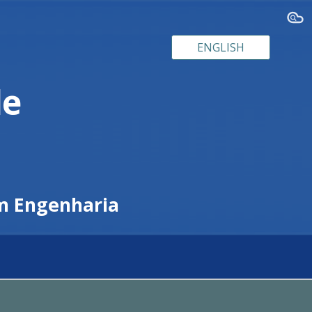
ion
ENGLISH
de
m Engenharia